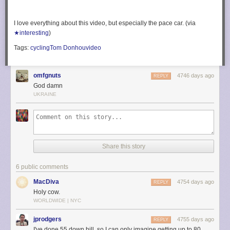
I love everything about this video, but especially the pace car. (via
★interesting
)
Tags:
cycling
Tom Donhou
video
omfgnuts
4746 days ago
REPLY
God damn
UKRAINE
Share this story
6 public comments
MacDiva
4754 days ago
REPLY
Holy cow.
WORLDWIDE | NYC
jprodgers
4755 days ago
REPLY
I've done 55 down hill, so I can only imagine getting up to 80.