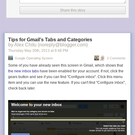
Share this story
Tips for Gmail's Tabs and Categories
by Alex Chitu (noreply@blogger.com)
Thursday May 30
th
, 2013
at
9:48 PM
Google Operating System
2 Comments
Some of you have already seen this screen in Gmail, which shows that
the new inbox tabs
have been enabled for your account. If not, click the
gears button and see if you can find "Configure inbox". Click this menu
item and you can use the new feature. If you can't find "Configure inbox",
check back later.