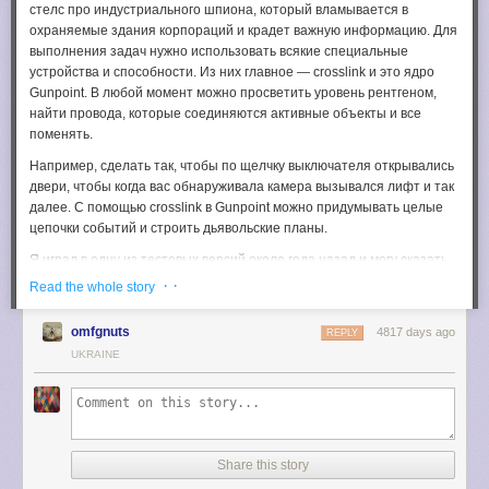
стелс про индустриального шпиона, который вламывается в
охраняемые здания корпораций и крадет важную информацию. Для
выполнения задач нужно использовать всякие специальные
устройства и способности. Из них главное — crosslink и это ядро
Gunpoint. В любой момент можно просветить уровень рентгеном,
найти провода, которые соединяются активные объекты и все
поменять.
Например, сделать так, чтобы по щелчку выключателя открывались
двери, чтобы когда вас обнаруживала камера вызывался лифт и так
далее. С помощью crosslink в Gunpoint можно придумывать целые
цепочки событий и строить дьявольские планы.
Я играл в одну из тестовых версий около года назад и могу сказать,
что увлекает страшно. Это же еще и эффектная игра — можно
· ·
Read the whole story
выпрыгивать вместе с охранником из окна, проходить у них под
носом в последнюю секунду и все такое.
omfgnuts
4817 days ago
REPLY
Цена
в Steam
сейчас $7.19 за обычную версию и $8.99 с $16.19 за
UKRAINE
особенные. Можно купить и прямо
у автора
. Демо-версия по
прямой
ссылке
. На всякий случай я спрятал большой трейлер с
объяснением ниже.
11. You can also drag messages to the sidebar categories and use
Читать далее: Игра о шпионе в плаще Gunpoint выходит третьего
feature like "move to" or "labels" to categorize messages. The list of
Share this story
июня, уже доступна демо-версия и предзаказ
categories is displayed below your labels.