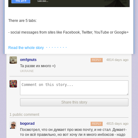
There are 5 tabs:
- social messages from sites like Facebook, Twitter, YouTube or Google+
- promotions: newsletters, offers and other bulk messages
· · · · · · · ·
Read the whole story
- updates: confirmations, bills, receipts
omfgnuts
4814 days ago
REPLY
Та разве их много =)
- forums: messages from online groups, discussion boards, and mailing
UKRAINE
lists (hidden by default)
- primary: shows all the other messages
Share this story
1 public comment
bogorad
4815 days ago
REPLY
Посмотрел, что он думает про мою почту, и не стал. Думает-
то он всё правильно, но вот хочу ли я много инбоксов - надо
It's important to keep in mind that the tabs only show the messages from