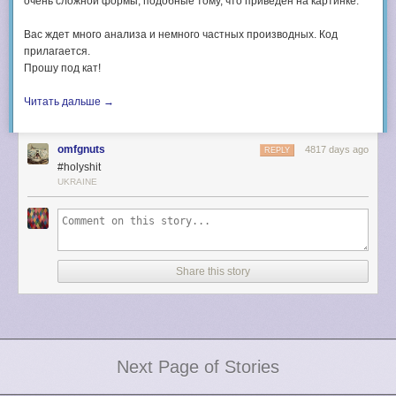
очень сложной формы, подобные тому, что приведен на картинке.
Вас ждет много анализа и немного частных производных. Код
прилагается.
Прошу под кат!
Читать дальше →
omfgnuts
4817 days ago
REPLY
#holyshit
UKRAINE
Share this story
Next Page of Stories