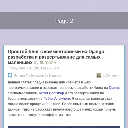
Page 2
Next Page of Stories
Loading...
Простой блог с комментариями на Django:
разработка и развертывание для самых
маленьких
by ftumane
Friday May 31
st
, 2013
at
9:06 PM
Лучшие Публикации За Неделю
1 Comment
Данная статья предназначена для новичков в web-
программировании и освещает вопросы разработки блога на
Django
с использованием
Twitter Bootstrap
и его развертывания на
бесплатном хостинге
PythonAnywhere
. Я старался написать как
можно более проще и понятнее. Более опытным пользователям
данное чтиво не расскажет ничего нового, да и некоторые приемы
возможно покажутся неэффективными.