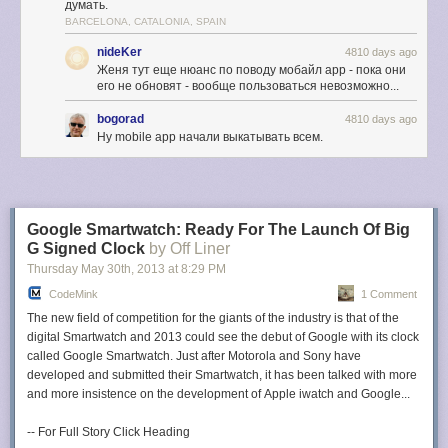
думать.
your inbox. If you have filters that automatically archive messages, you'll
BARCELONA, CATALONIA, SPAIN
not see them in the new tabs.
nideKer
4810 days ago
If you've used the SmartLabels feature from Gmail Labs, you can delete
Женя тут еще нюанс по поводу мобайл app - пока они
его не обновят - вообще пользоваться невозможно...
the associated labels and filters after disabling the feature. Filters look
like this:
Matches: label:social-updates Do this: Skip Inbox
. SmartLabels
bogorad
4810 days ago
had the following names: social updates, promotions, notifications,
Ну mobile app начали выкатывать всем.
forums. Inbox tabs replace the SmartLabels feature: instead of archiving
messages, you can keep them in your inbox, but in separate tabs.
Here are some tips that should help you use the new feature:
Google Smartwatch: Ready For The Launch Of Big
Inbox tips
G Signed Clock
by Off Liner
Thursday May 30
th
, 2013
at
8:29 PM
1. Click the "+" button to hide or show tabs. You can hide all the tabs
CodeMink
1 Comment
except Primary to go back to the old inbox. This doesn't disable
categorization, so you can use all the tips from the Categories section
The new field of competition for the giants of the industry is that of the
(starting from #6).
digital Smartwatch and 2013 could see the debut of Google with its clock
called Google Smartwatch. Just after Motorola and Sony have
developed and submitted their Smartwatch, it has been talked with more
and more insistence on the development of Apple iwatch and Google...
-- For Full Story Click Heading