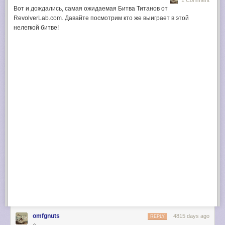
1 Comment
Вот и дождались, самая ожидаемая Битва Титанов от
3. Drag inbox messages to a different category or right-click and select
RevolverLab.com. Давайте посмотрим кто же выиграет в этой
"move to tab".
нелегкой битве!
4. Tabs show the number of unread messages and a list of senders. The
inbox unread count only shows the number of unread messages from
the Primary tab.
5. Keyboard shortcuts:
` Go to the next inbox tab
~ Go to previous inbox tab
Categories tips
6. There's a new Categories list in the sidebar that lets you find all your
notifications, promotions, social updates, not just the messages from
your inbox. The list is still displayed if you hide some inbox tabs, but you
can collapse it. Click "Categories" to see the messages from all the
categories.
omfgnuts
4815 days ago
REPLY