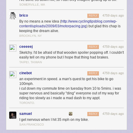
SOMERVILLE, MA
brico
4759 days ago
REPLY
By no means a new idea (
http://www.cyclingtipsblog.com/wp-
content/uploads/2009/03/motorpacing.jpg
) but glad this chap is
keeping the dream alive.
BROOKLYN, NY
ceeeeej
4759 days ago
REPLY
Sketchy. I'd be afraid of that wooden spoiler popping off. I couldn't
easily tell on my phone but I hope that thing had brakes.
TAIPEI, TAIWAN
cinebot
4759 days ago
REPLY
an experiment in speed. a man's quest to get his bike to go
100mph.
i cut down my commute time on tuesday from 10 to 5mins. i was
super nervous and basically "ding" everyone out of my way for
riding too slowly as i made a mad dash to my appt.
TORONTO.
samuel
4759 days ago
REPLY
I get nervous when I hit 35 mph on my bike.
SAN FRANCISCO