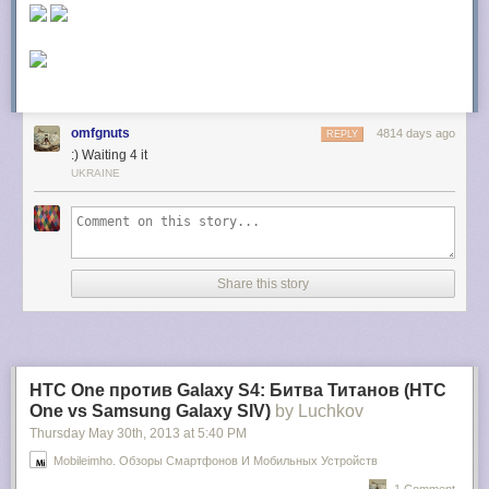
omfgnuts
4814 days ago
REPLY
:) Waiting 4 it
UKRAINE
Share this story
HTC One против Galaxy S4: Битва Титанов (HTC
One vs Samsung Galaxy SIV)
by Luchkov
Thursday May 30
th
, 2013
at
5:40 PM
2. Starred messages are added to the Primary tab, but you can disable
this option by clicking the "+" button and unchecking "include starred in
Mobileimho. Обзоры Смартфонов И Мобильных Устройств
Primary".