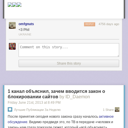
omfgnuts
4756 days ago
REPLY
<3 Phil
UKRAINE
Share this story
1 канал объяснил, зачем вводится закон о
блокировании сайтов
by ID_Daemon
Friday June 21
st
, 2013
at
8:49 PM
Лучшие Публикации За Неделю
1 Share
После принятия сегодня нового закона сразу началось
активное
обсуждение
. Видимо предвидя это, по ТВ в передаче «человек и
закон» нам сразу показали сюжет, который «всё объясняет».