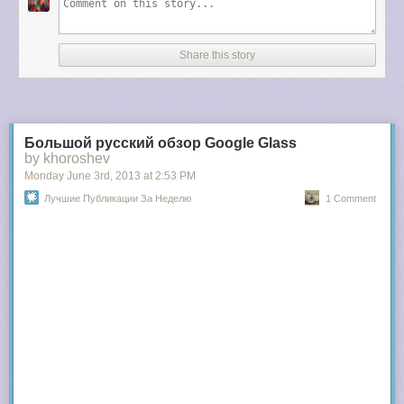
именно он был одним из тех, кто инициировал этот закон. Он сразу
успокаивает зрителей: их никто трогать не будет. Затем он
сообщает, что в интернете 95% сайтов — пиратские. Эти сайты
делают черный бизнес, убивая культуру. Далее, он обещает, что
Share this story
бесплатные фильмы никуда не денутся, и все желающие смогут всё
просмотреть бесплатно, официально, просто с 15-секундной
рекламой.
Читать дальше →
Большой русский обзор Google Glass
by khoroshev
Monday June 3
rd
, 2013
at
2:53 PM
Лучшие Публикации За Неделю
1 Comment