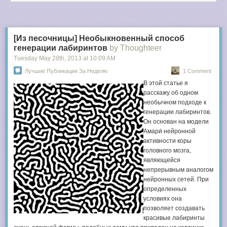
[Из песочницы] Необыкновенный способ
генерации лабиринтов
by Thoughteer
Tuesday May 28
th
, 2013
at
10:09 AM
Лучшие Публикации За Неделю
1 Comment
В этой статье я
расскажу об одном
необычном подходе к
генерации лабиринтов.
Он основан на модели
Амари́ нейронной
активности коры
головного мозга,
являющейся
непрерывным аналогом
нейронных сетей. При
определенных
условиях она
позволяет создавать
красивые лабиринты